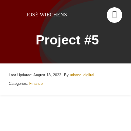
Skip
to
JOSÉ WIECHENS
content
Project #5
Last Updated: August 18, 2022
By
urbano_digiital
Categories:
Finance